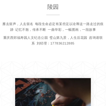
陵园
雁去留声，人去留名
每段生命必定有某些足以诠释这一路走过的痕
跡
记忆不散，传承不断
一曲华彩，一幅图画，一段故事
重庆西郊福寿园人文纪念公园
璧山第九景，人生后花园
咨询请联
系
刘经理：177836212885