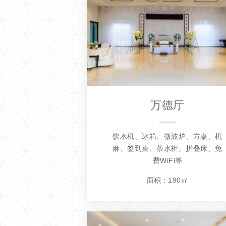
万德厅
饮水机、冰箱、微波炉、方桌、机
麻、签到桌、茶水柜、折叠床、免
费WiFi等
面积 : 190㎡